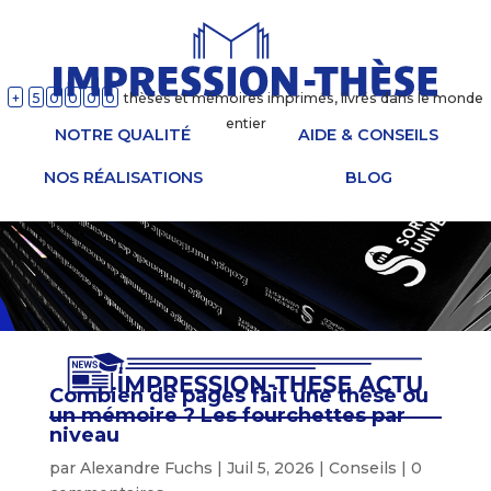
+
5
0
0
0
0
thèses et mémoires imprimés, livrés dans le monde
entier
NOTRE QUALITÉ
AIDE & CONSEILS
NOS RÉALISATIONS
BLOG
Combien de pages fait une thèse ou
un mémoire ? Les fourchettes par
niveau
par
Alexandre Fuchs
|
Juil 5, 2026
|
Conseils
|
0