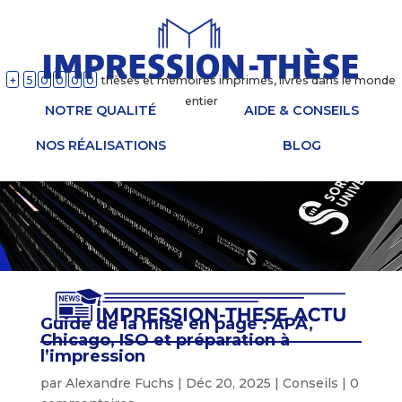
+
5
0
0
0
0
thèses et mémoires imprimés, livrés dans le monde
entier
NOTRE QUALITÉ
AIDE & CONSEILS
NOS RÉALISATIONS
BLOG
Guide de la mise en page : APA,
Chicago, ISO et préparation à
l’impression
par
Alexandre Fuchs
|
Déc 20, 2025
|
Conseils
|
0