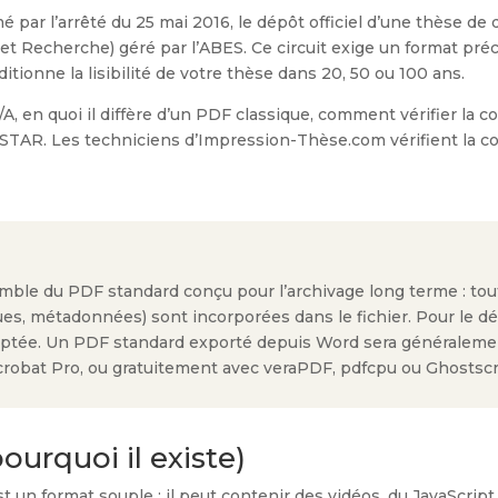
é par l’arrêté du 25 mai 2016, le dépôt officiel d’une thèse de 
 Recherche) géré par l’ABES. Ce circuit exige un format préci
tionne la lisibilité de votre thèse dans 20, 50 ou 100 ans.
A, en quoi il diffère d’un PDF classique, comment vérifier la con
STAR. Les techniciens d’Impression-Thèse.com vérifient la co
mble du PDF standard conçu pour l’archivage long terme : tou
iques, métadonnées) sont incorporées dans le fichier. Pour le d
ptée. Un PDF standard exporté depuis Word sera généralemen
crobat Pro, ou gratuitement avec veraPDF, pdfcpu ou Ghostscr
ourquoi il existe)
 un format souple : il peut contenir des vidéos, du JavaScript