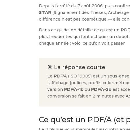
Depuis l’arrêté du 7 août 2006, puis confirm
STAR
(Signalement des Thèses, Archivage et
différence n’est pas cosmétique — elle condi
Dans ce guide, on détaille ce qu’est un PDF/
plus fréquentes qui font échouer un dépôt 
chaque année : voici ce qu’on voit passer.
🎯 La réponse courte
Le PDF/A (ISO 19005) est un sous-ense
l’affichage (polices, profils colorimétr
version
PDF/A-1b
ou
PDF/A-2b
est acce
conversion se fait en 2 minutes avec A
Ce qu’est un PDF/A (et p
Le PDF que vous manipulez au quotidien est