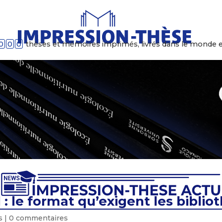
0
0
0
thèses et mémoires imprimés, livrés dans le monde e
: le format qu’exigent les biblio
s
|
0 commentaires