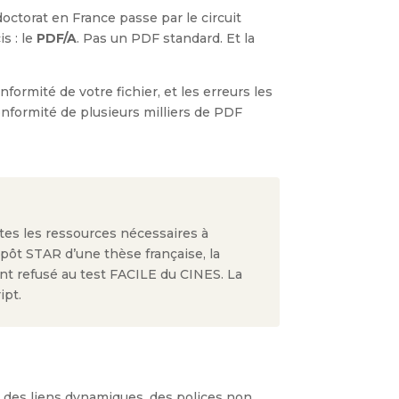
doctorat en France passe par le circuit
s : le
PDF/A
. Pas un PDF standard. Et la
formité de votre fichier, et les erreurs les
nformité de plusieurs milliers de PDF
tes les ressources nécessaires à
épôt STAR d’une thèse française, la
t refusé au test FACILE du CINES. La
ipt.
, des liens dynamiques, des polices non