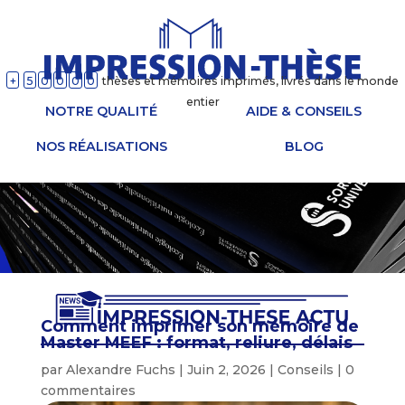
+
5
0
0
0
0
thèses et mémoires imprimés, livrés dans le monde
entier
NOTRE QUALITÉ
AIDE & CONSEILS
NOS RÉALISATIONS
BLOG
Comment imprimer son mémoire de
Master MEEF : format, reliure, délais
par
Alexandre Fuchs
|
Juin 2, 2026
|
Conseils
|
0
commentaires