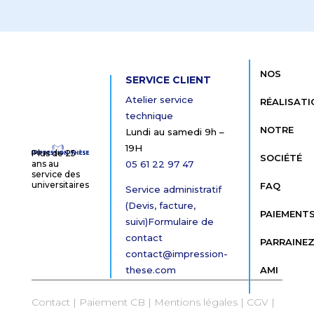
NOS
SERVICE CLIENT
Atelier service
RÉALISATI
technique
NOTRE
Lundi au samedi 9h –
19H
Plus de 25
SOCIÉTÉ
05 61 22 97 47
ans au
service des
universitaires
FAQ
Service administratif
(Devis, facture,
PAIEMENT
suivi)
Formulaire de
contact
PARRAINEZ
contact@impression-
these.com
AMI
Contact |
Paiement CB
|
Mentions légales
|
CGV
|