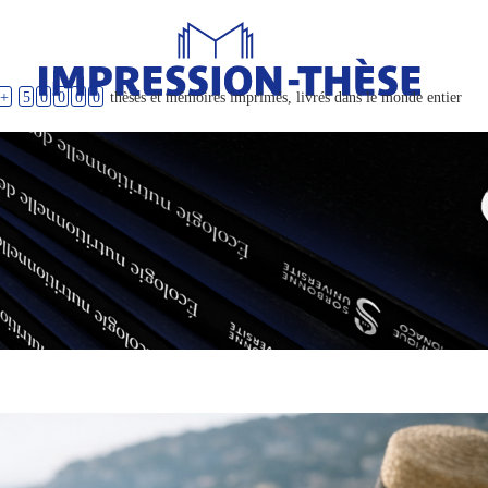
+
5
0
0
0
0
thèses et mémoires imprimés, livrés dans le monde entier