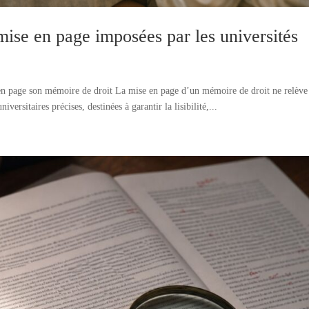
mise en page imposées par les universités
 en page son mémoire de droit La mise en page d’un mémoire de droit ne relève
versitaires précises, destinées à garantir la lisibilité,...