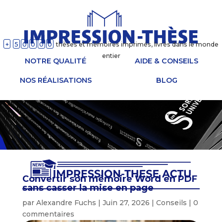
+
5
0
0
0
0
thèses et mémoires imprimés, livrés dans le monde
entier
NOTRE QUALITÉ
AIDE & CONSEILS
NOS RÉALISATIONS
BLOG
Convertir son mémoire Word en PDF
sans casser la mise en page
par
Alexandre Fuchs
|
Juin 27, 2026
|
Conseils
|
0
commentaires