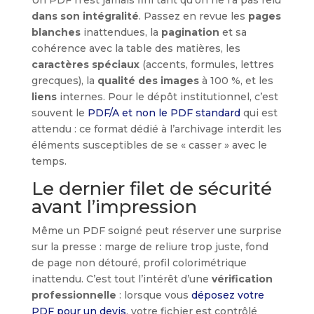
Un PDF n’est jamais fini tant qu’on ne l’a pas relu
dans son intégralité
. Passez en revue les
pages
blanches
inattendues, la
pagination
et sa
cohérence avec la table des matières, les
caractères spéciaux
(accents, formules, lettres
grecques), la
qualité des images
à 100 %, et les
liens
internes. Pour le dépôt institutionnel, c’est
souvent le
PDF/A et non le PDF standard
qui est
attendu : ce format dédié à l’archivage interdit les
éléments susceptibles de se « casser » avec le
temps.
Le dernier filet de sécurité
avant l’impression
Même un PDF soigné peut réserver une surprise
sur la presse : marge de reliure trop juste, fond
de page non détouré, profil colorimétrique
inattendu. C’est tout l’intérêt d’une
vérification
professionnelle
: lorsque vous
déposez votre
PDF pour un devis
, votre fichier est contrôlé