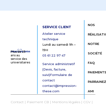
NOS
SERVICE CLIENT
Atelier service
RÉALISATI
technique
NOTRE
Lundi au samedi 9h –
19H
Plus de 25
SOCIÉTÉ
05 61 22 97 47
ans au
service des
universitaires
FAQ
Service administratif
(Devis, facture,
PAIEMENT
suivi)
Formulaire de
contact
PARRAINEZ
contact@impression-
these.com
AMI
Contact |
Paiement CB
|
Mentions légales
|
CGV
|