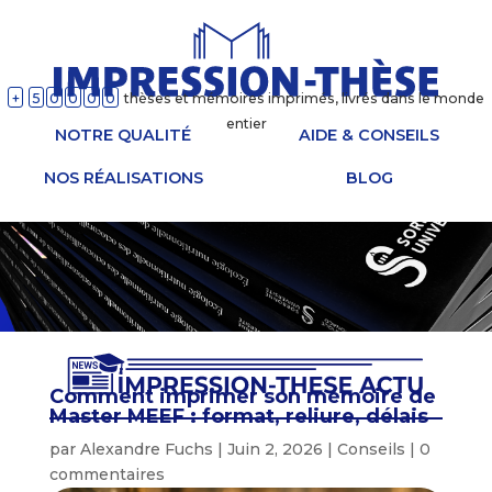
+
5
0
0
0
0
thèses et mémoires imprimés, livrés dans le monde
entier
NOTRE QUALITÉ
AIDE & CONSEILS
NOS RÉALISATIONS
BLOG
Comment imprimer son mémoire de
Master MEEF : format, reliure, délais
par
Alexandre Fuchs
|
Juin 2, 2026
|
Conseils
|
0
commentaires